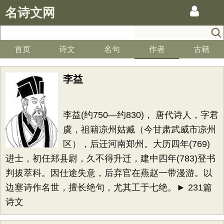
名诗文网
首页
诗文
名句
作者
古籍
李益
李益(约750—约830)， 唐代诗人，字君
虞，祖籍凉州姑臧（今甘肃武威市凉州
区），后迁河南郑州。大历四年(769)
进士，初任郑县尉，久不得升迁，建中四年(783)登书
判拔萃科。因仕途失意，后弃官在燕赵一带漫游。以
边塞诗作名世，擅长绝句，尤其工于七绝。► 231篇
诗文